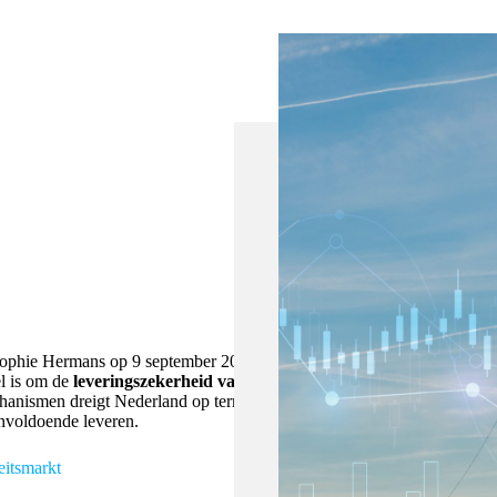
Sophie Hermans op 9 september 2025,
el is om de
leveringszekerheid van
anismen dreigt Nederland op termijn
nvoldoende leveren.
eitsmarkt