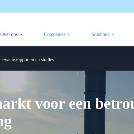
Over ons
Companies
Solutions
levante rapporten en studies.
markt voor een betr
ng