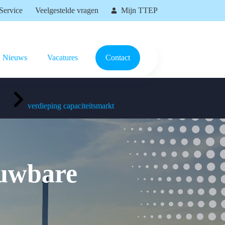
Service
Veelgestelde vragen
Mijn TTEP
Nieuws
Vacatures
Contact
verdieping capaciteitsmarkt
ouwbare