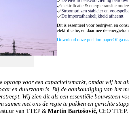
De elektriciteitsvoorziening betrouwba
elektrificatie & energietransitie onder
Stroomprijzen stabieler en voorspelba
De importafhankelijkheid afneemt
Dit is essentieel voor bedrijven en co
elektrificatie, en daarmee de energietra
Download onze position paper
Of ga na
e oproep voor een capaciteitsmarkt, omdat wij het al
baar en duurzaam is. Bij de aankondiging van het mo
streept. Wij zien dit als een essentiële bouwsteen v
 samen met ons de regie te pakken en gerichte stappen
 Bestuur van TTEP &
Martin Bartošovič,
CEO TTEP.