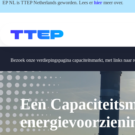
Ga
EP NL is TTEP Netherlands geworden. Lees er
hier
meer over.
naar
de
inhoud
Bezoek onze verdiepingspagina capaciteitsmarkt, met links naar re
Een Capaciteits
energievoorzieni