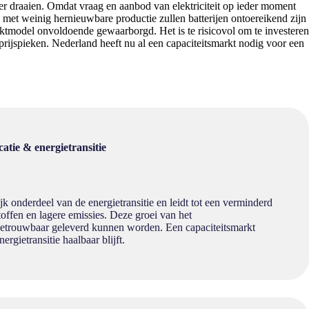
er draaien. Omdat vraag en aanbod van elektriciteit op ieder moment
s met weinig hernieuwbare productie zullen batterijen ontoereikend zijn
arktmodel onvoldoende gewaarborgd. Het is te risicovol om te investeren
 prijspieken. Nederland heeft nu al een capaciteitsmarkt nodig voor een
catie & energietransitie
rijk onderdeel van de energietransitie en leidt tot een verminderd
toffen en lagere emissies. Deze groei van het
t betrouwbaar geleverd kunnen worden. Een capaciteitsmarkt
ergietransitie haalbaar blijft.