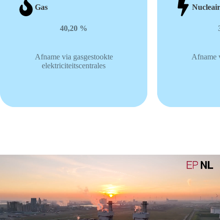
Gas
Nucleai
40,20 %
Afname via gasgestookte
Afname v
elektriciteitscentrales