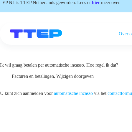
Ga
EP NL is TTEP Netherlands geworden. Lees er
hier
meer over.
naar
de
inhoud
Over o
Ik wil graag betalen per automatische incasso. Hoe regel ik dat?
Facturen en betalingen
,
Wijzigen doorgeven
U kunt zich aanmelden voor
automatische incasso
via het
contactformu