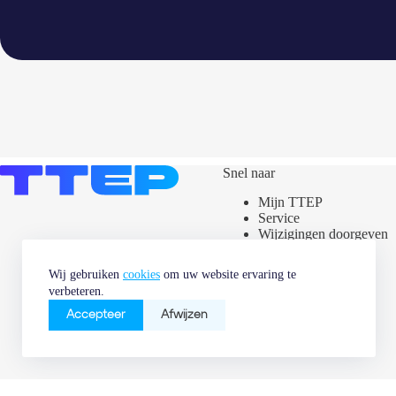
Snel naar
Mijn TTEP
Service
Wijzigingen doorgeven
Assets kaart
Stroometiket
Wij gebruiken
cookies
om uw website ervaring te
Nieuws &
verbeteren.
Marktinformatie
Vacatures
Accepteer
Afwijzen
Copyright TTEP 2026