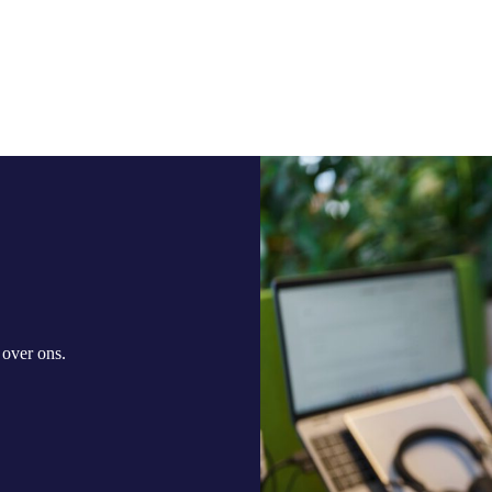
r
over ons
.