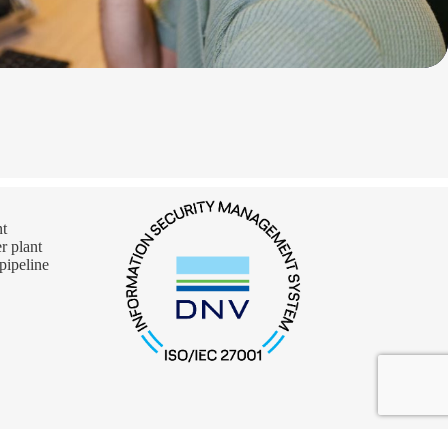
nt
 plant
pipeline