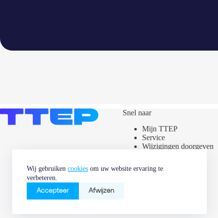
Snel naar
Mijn TTEP
Service
Wijzigingen doorgeven
Assets kaart
Stroometiket
Wij gebruiken
cookies
om uw website ervaring te
Nieuws &
verbeteren.
Marktinformatie
Vacatures
Accepteer
Afwijzen