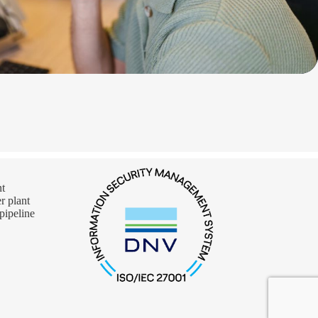
nt
 plant
pipeline