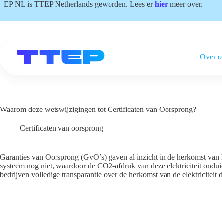
Ga
EP NL is TTEP Netherlands geworden. Lees er
hier
meer over.
naar
de
inhoud
Over o
Waarom deze wetswijzigingen tot Certificaten van Oorsprong?
Certificaten van oorsprong
Garanties van Oorsprong (GvO’s) gaven al inzicht in de herkomst van her
systeem nog niet, waardoor de CO2-afdruk van deze elektriciteit onduid
bedrijven volledige transparantie over de herkomst van de elektriciteit 