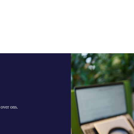
r
over ons
.