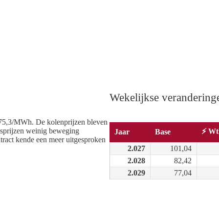
Wekelijkse verandering
75,3/MWh. De kolenprijzen bleven
 gasprijzen weinig beweging
⚡ W
Jaar
Base
ract kende een meer uitgesproken
2.027
101,04
2.028
82,42
2.029
77,04