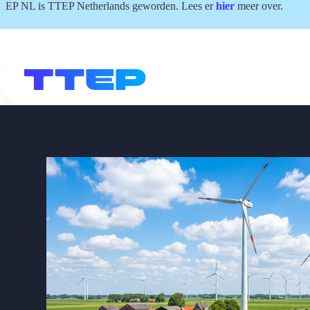
Ga
EP NL is TTEP Netherlands geworden. Lees er
hier
meer over.
naar
de
inhoud