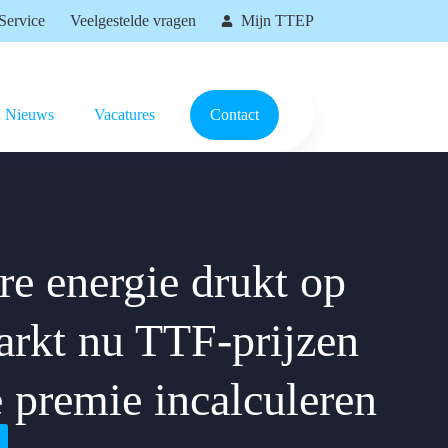
Service
Veelgestelde vragen
Mijn TTEP
Nieuws
Vacatures
Contact
e energie drukt op
rkt nu TTF-prijzen
e premie incalculeren