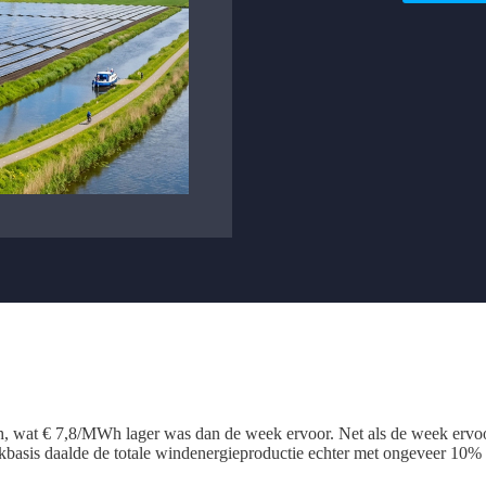
 wat € 7,8/MWh lager was dan de week ervoor. Net als de week ervoor
asis daalde de totale windenergieproductie echter met ongeveer 10% 