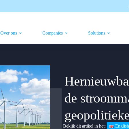
Over ons
Companies
Solutions
Hernieuwbar
de stroomma
geopolitiek
English