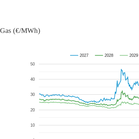
Gas (€/MWh)
2027
2028
2029
50
40
30
20
10