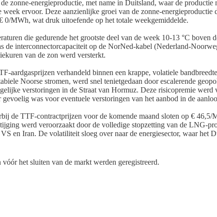
n de zonne-energieproductie, met name in Duitsland, waar de productie
week ervoor. Deze aanzienlijke groei van de zonne-energieproductie dr
a € 0/MWh, wat druk uitoefende op het totale weekgemiddelde.
raturen die gedurende het grootste deel van de week 10-13 °C boven 
as de interconnectorcapaciteit op de NorNed-kabel (Nederland-Noorw
piekuren van de zon werd versterkt.
TTF-aardgasprijzen verhandeld binnen een krappe, volatiele bandbre
biele Noorse stromen, werd snel tenietgedaan door escalerende geopoli
ogelijke verstoringen in de Straat van Hormuz. Deze risicopremie werd
r gevoelig was voor eventuele verstoringen van het aanbod in de aanlo
rbij de TTF-contractprijzen voor de komende maand sloten op € 46,5/
tijging werd veroorzaakt door de volledige stopzetting van de LNG-p
 VS en Iran. De volatiliteit sloeg over naar de energiesector, waar h
n vóór het sluiten van de markt werden geregistreerd.