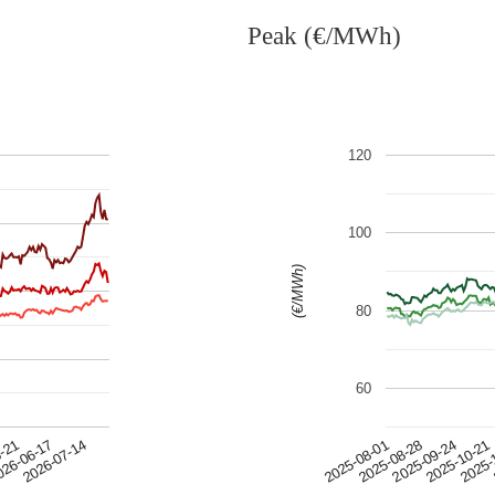
Peak (€/MWh)
120
100
(€/MWh)
80
60
5-21
2025-09-24
2025-08-01
26-06-17
2025-10-21
2025-08-28
2026-07-14
2025-