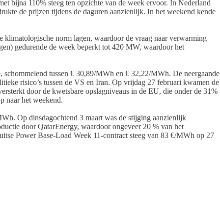
 met bijna 110% steeg ten opzichte van de week ervoor. In Nederland
ukte de prijzen tijdens de daguren aanzienlijk. In het weekend kende
de klimatologische norm lagen, waardoor de vraag naar verwarming
egen) gedurende de week beperkt tot 420 MW, waardoor het
edte, schommelend tussen € 30,89/MWh en € 32,22/MWh. De neergaande
tieke risico’s tussen de VS en Iran. Op vrijdag 27 februari kwamen de
 versterkt door de kwetsbare opslagniveaus in de EU, die onder de 31%
op naar het weekend.
MWh. Op dinsdagochtend 3 maart was de stijging aanzienlijk
roductie door QatarEnergy, waardoor ongeveer 20 % van het
et Duitse Power Base-Load Week 11-contract steeg van 83 €/MWh op 27