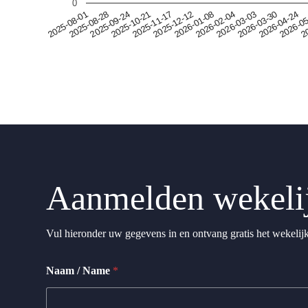
0
2026-0
2025-09-24
2026-03-30
2025-08-01
2026-02-04
2025-12-12
20
2025-10-21
2026-04-24
2025-08-28
2026-03-03
2026-01-08
2025-11-17
Aanmelden wekelij
Vul hieronder uw gegevens in en ontvang gratis het wekelij
Naam / Name
*