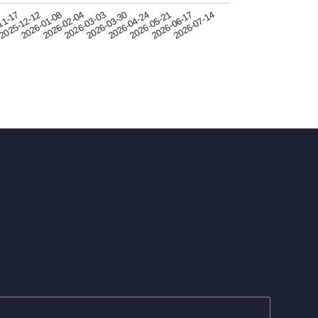
2026-05-21
2026-03-30
2026-02-04
2025-12-12
2026-06-17
2026-04-24
2026-03-03
2026-01-08
2026-07-14
11-17