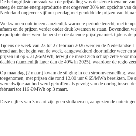
De belangrijkste oorzaak van de prijsdaling was de sterke toename va
steeg de zonne-energieproductie met ongeveer 30% ten opzichte van de 
Nederland ongeveer vijf uur per dag met gemiddelde prijzen van bijn
We kwamen ook in een aanzienlijk warmere periode terecht, met tempe
afnam en de prijzen verder onder druk kwamen te staan. Bovendien w
exportpotentieel werd beperkt en de dalende prijsdynamiek tijdens de 
Tijdens de week van 23 tot 27 februari 2026 werden de Nederlandse 
trend aan het begin van de week, aangewakkerd door milder weer en sta
prijzen uit op € 31,96/MWh, terwijl de markt zich schrap zette voor m
daalden (aanzienlijk lager dan de 40% in 2025), waardoor de regio zee
Op maandag (2 maart) kwam de stijging in een stroomversnelling, waa
toegenomen, met prijzen die rond 12.00 uur € 65/MWh bereikten. De s
wereldwijde aanbod werd getroffen als gevolg van de oorlog tussen de
februari tot 116 €/MWh op 3 maart.
Deze cijfers van 3 maart zijn geen slotkoersen, aangezien de noteringe