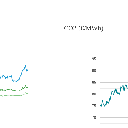
CO2 (€/MWh)
95
90
85
80
75
70