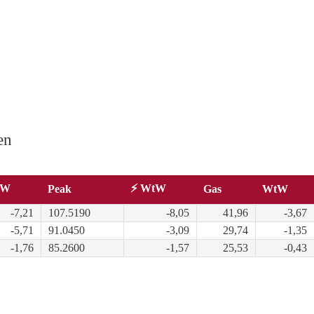
en
tW
⚡ WtW
Peak
Gas
WtW
-7,21
107.5190
-8,05
41,96
-3,67
-5,71
91.0450
-3,09
29,74
-1,35
-1,76
85.2600
-1,57
25,53
-0,43