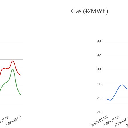
Gas (€/MWh)
65
60
55
50
45
40
2
2026-07-06
-07-30
2026-07-09
2026-08-02
2026-07