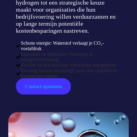
hydrogen tot een strategische keuze
maakt voor organisaties die hun
bedrijfsvoering willen verduurzamen en
op lange termijn potentiële
kostenbesparingen nastreven.
Schone energie: Waterstof verlaagt je CO₂-
voetafdruk
Innovatief en duurzaam: Voorloper in
energievernieuwing
Flexibel en betrouwbaar: Veelzijdige energiebron
Ervaring binnen ons bedrijf: jaren aan expertise in
energieoplossingen
Contact opnemen