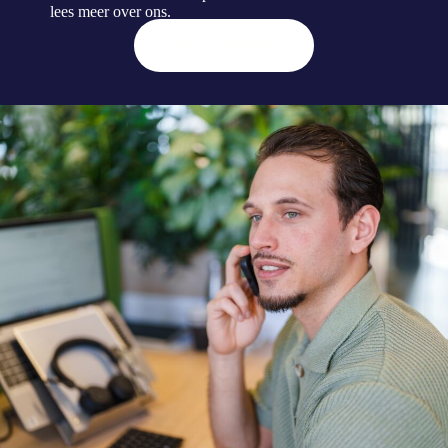
lees meer
over ons
.
Contact opnemen