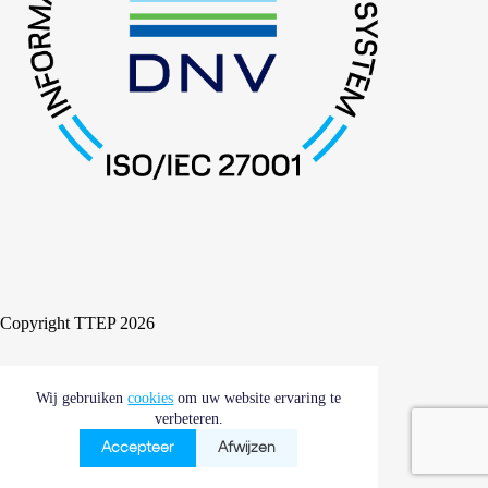
Copyright TTEP 2026
Wij gebruiken
Cookies
Compliance
cookies
om uw website ervaring te
Algemene voorwaarden
verbeteren.
Accepteer
Afwijzen